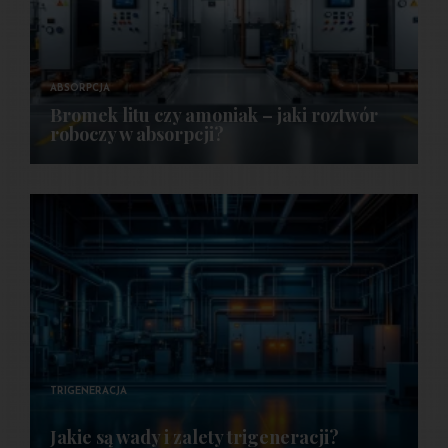
ABSORPCJA
Bromek litu czy amoniak – jaki roztwór
roboczy w absorpcji?
TRIGENERACJA
Jakie są wady i zalety trigeneracji?