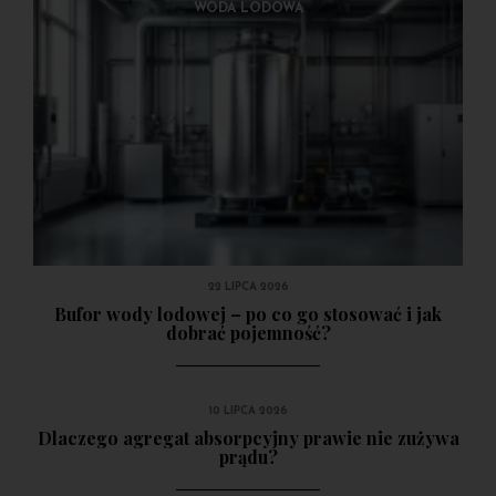
ABSORPCJA
WODA LODOWA
Agregaty absorpcyjne - przegląd zalet
27 LISTOPADA 2017
22 LIPCA 2026
Bufor wody lodowej – po co go stosować i jak
dobrać pojemność?
10 LIPCA 2026
Dlaczego agregat absorpcyjny prawie nie zużywa
prądu?