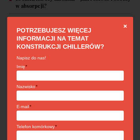
w absorpcji?
❌
POTRZEBUJESZ WIĘCEJ
NA TOPIE
INFORMACJI NA TEMAT
KONSTRUKCJI CHILLERÓW?
ABSORPCJA
Agregaty absorpcyjne - przegląd zalet
Napisz do nas!
Imię
*
ABSORPCJA
Nazwisko
*
Charakterystyka funkcjonowania agregatu
absorpcyjnego
E-mail
*
CHŁODNICTWO PRZEMYSŁOWE
Popularne rozwiązania w chłodnictwie
Telefon komórkowy
*
przemysłowym