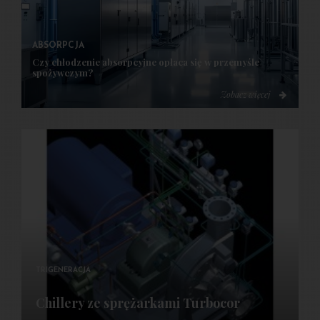
ABSORPCJA
Czy chłodzenie absorpcyjne opłaca się w przemyśle
spożywczym?
Zobacz więcej
TRIGENERACJA
Chillery ze sprężarkami Turbocor