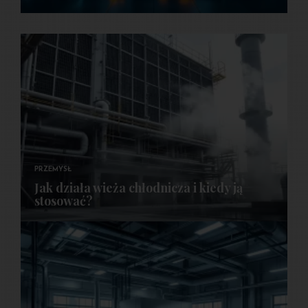
PRZEMYSŁ
Jak działa wieża chłodnicza i kiedy ją
stosować?