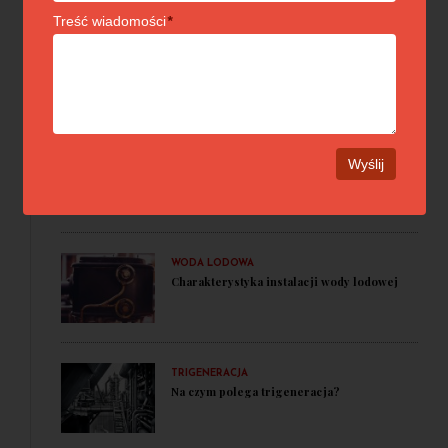
Treść wiadomości
*
ABSORPCJA
Charakterystyka agregatu absorpcyjnego
TRIGENERACJA
Na czym polega technologia
trójgeneracyjna?
WODA LODOWA
Charakterystyka instalacji wody lodowej
TRIGENERACJA
Na czym polega trigeneracja?