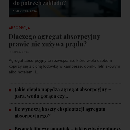
do potrzeb zakładu?
5 SIERPNIA 2026
ABSORPCJA
Dlaczego agregat absorpcyjny
prawie nie zużywa prądu?
10 LIPCA 2026
Agregat absorpcyjny to rozwiązanie, które wielu osobom
kojarzy się z cichą lodówką w kamperze, domku letniskowym
albo hotelem. I...
Jakie ciepło napędza agregat absorpcyjny –
para, woda gorąca czy...
Ile wynoszą koszty eksploatacji agregatu
absorpcyjnego?
Bromek litu czy amoniak – jaki roztwór roboczy