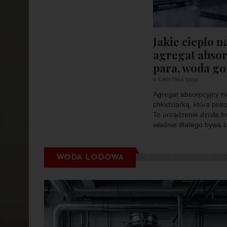
Jakie ciepło 
agregat absor
para, woda gor
8 KWIETNIA 2026
Agregat absorpcyjny ni
chłodziarką, która potr
To urządzenie działa tr
właśnie dlatego bywa ta
WODA LODOWA