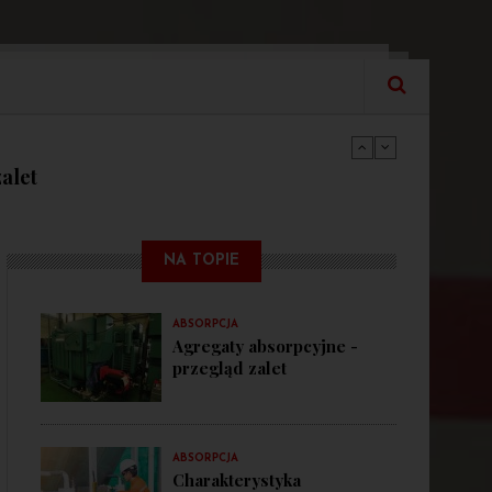
ctwie przemysłowym
alet
agregatu absorpcyjnego
ctwie przemysłowym
NA TOPIE
alet
ABSORPCJA
Agregaty absorpcyjne -
przegląd zalet
ABSORPCJA
Charakterystyka