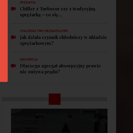
PRZEMYSŁ
Chiller z Turbocor czy z tradycyjną
sprężarką – co się...
CHŁODNICTWO PRZEMYSŁOWE
Jak działa czynnik chłodniczy w układzie
sprężarkowym?
ABSORPCJA
Dlaczego agregat absorpcyjny prawie
nie zużywa prądu?