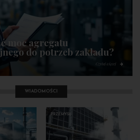
ać moc agregatu
jnego do potrzeb zakładu?
Czytaj więcej
WIADOMOŚCI
PRZEMYSŁ