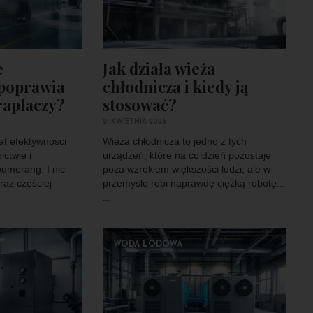
e
Jak działa wieża
 poprawia
chłodnicza i kiedy ją
raplaczy?
stosować?
21 KWIETNIA 2026
at efektywności
Wieża chłodnicza to jedno z tych
ictwie i
urządzeń, które na co dzień pozostaje
bumerang. I nic
poza wzrokiem większości ludzi, ale w
raz częściej
przemyśle robi naprawdę ciężką robotę...
...
WODA LODOWA