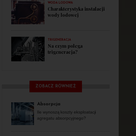
WODA LODOWA
Charakterystyka instalacji
wody lodowej
TRIGENERACJA
Na czym polega
trigeneracja?
ZOBACZ RÓWNIEŻ
Absorpcja
Ile wynoszą koszty eksploatacji
agregatu absorpcyjnego?