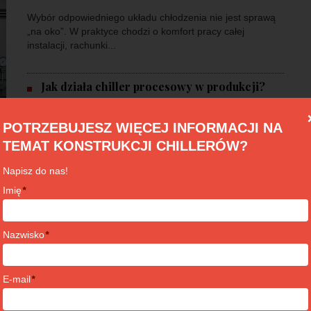
Wybór odpowiedniego układu chłodzenia nie jest sprawą
„na oko”. W praktyce chodzi o komfort pracy całej
instalacji, rachunki...
Jak działa chiller procesowy w produkcji?
Free cooling w instalacji wody lodowej – ile
POTRZEBUJESZ WIĘCEJ INFORMACJI NA
prądu realnie...
TEMAT KONSTRUKCJI CHILLERÓW?
Ile kosztuje agregat wody lodowej i od czego
Napisz do nas!
zależy cena?
Imię
*
Nazwisko
*
E-mail
*
TRIGENERACJA