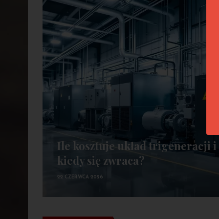
Ile kosztuje układ trigeneracji i
kiedy się zwraca?
22 CZERWCA 2026