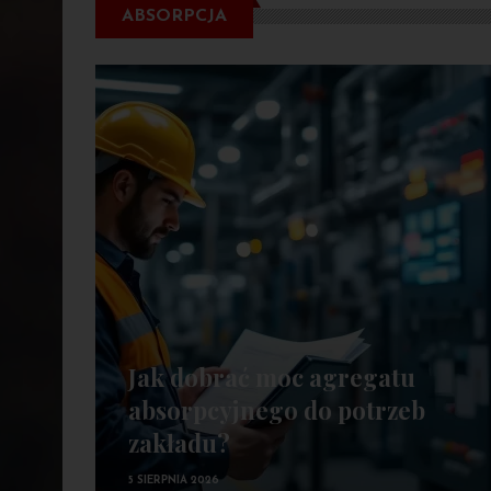
ABSORPCJA
Jak dobrać moc agregatu
absorpcyjnego do potrzeb
zakładu?
5 SIERPNIA 2026