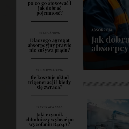
po co go stosować i
jak dobrać
pojemność?
ABSORPCJA
10 LIPCA 2026
Jak dobr
Dlaczego agregat
absorpcyjny prawie
absorpcy
nie zużywa prądu?
22 CZERWCA 2026
Ile kosztuje układ
trigeneracji i kiedy
się zwraca?
PRZEMYSŁ
13 CZERWCA 2026
Jaki czynnik
chłodniczy wybrać po
wycofaniu R404A?