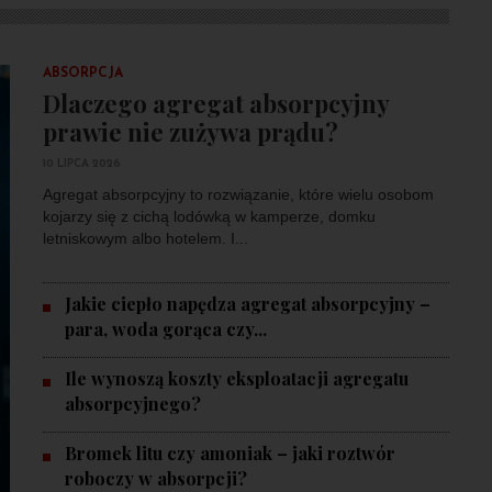
ABSORPCJA
Dlaczego agregat absorpcyjny
prawie nie zużywa prądu?
10 LIPCA 2026
Agregat absorpcyjny to rozwiązanie, które wielu osobom
kojarzy się z cichą lodówką w kamperze, domku
letniskowym albo hotelem. I...
Jakie ciepło napędza agregat absorpcyjny –
para, woda gorąca czy...
Ile wynoszą koszty eksploatacji agregatu
absorpcyjnego?
Bromek litu czy amoniak – jaki roztwór
roboczy w absorpcji?