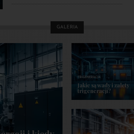
GALERIA
TRIGENERACJA
Jakie są wady i zalety
trigeneracji?
eracji i kiedy