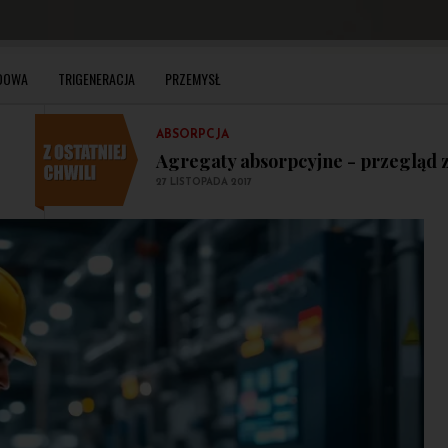
Popularne rozwiązania w chłodni
4 GRUDNIA 2017
ABSORPCJA
DOWA
TRIGENERACJA
PRZEMYSŁ
Agregaty absorpcyjne - przegląd z
27 LISTOPADA 2017
ABSORPCJA
Charakterystyka funkcjonowania 
29 LISTOPADA 2017
CHŁODNICTWO PRZEMYSŁOWE
Popularne rozwiązania w chłodni
4 GRUDNIA 2017
ABSORPCJA
Agregaty absorpcyjne - przegląd z
27 LISTOPADA 2017