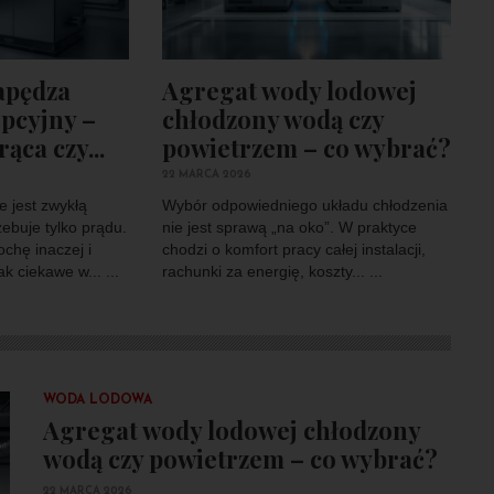
napędza
Agregat wody lodowej
pcyjny –
chłodzony wodą czy
ąca czy...
powietrzem – co wybrać?
22 MARCA 2026
e jest zwykłą
Wybór odpowiedniego układu chłodzenia
zebuje tylko prądu.
nie jest sprawą „na oko”. W praktyce
ochę inaczej i
chodzi o komfort pracy całej instalacji,
k ciekawe w... ...
rachunki za energię, koszty... ...
WODA LODOWA
Agregat wody lodowej chłodzony
wodą czy powietrzem – co wybrać?
22 MARCA 2026