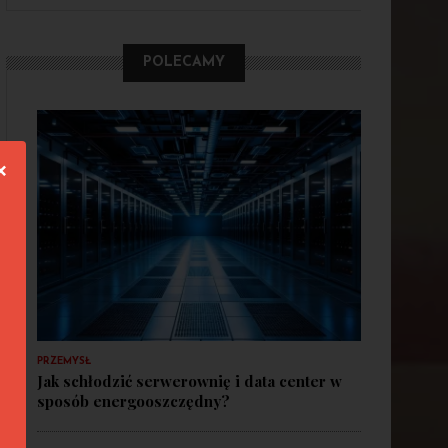
POLECAMY
❌
PRZEMYSŁ
Jak schłodzić serwerownię i data center w
sposób energooszczędny?