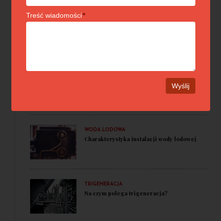
Treść wiadomości
*
ABSORPCJA
Charakterystyka agregatu absorpcyjnego
TRIGENERACJA
Na czym polega technologia
trójgeneracyjna?
WODA LODOWA
Charakterystyka instalacji wody lodowej
TRIGENERACJA
Na czym polega trigeneracja?