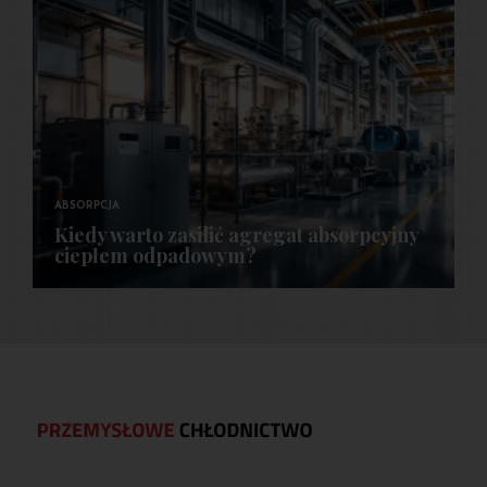
ABSORPCJA
Kiedy warto zasilić agregat absorpcyjny
ciepłem odpadowym?