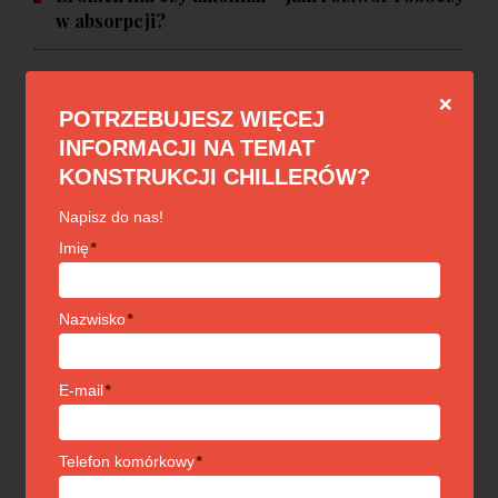
w absorpcji?
❌
POTRZEBUJESZ WIĘCEJ
NA TOPIE
INFORMACJI NA TEMAT
KONSTRUKCJI CHILLERÓW?
ABSORPCJA
Agregaty absorpcyjne - przegląd zalet
Napisz do nas!
Imię
*
ABSORPCJA
Nazwisko
*
Charakterystyka funkcjonowania agregatu
absorpcyjnego
E-mail
*
CHŁODNICTWO PRZEMYSŁOWE
Popularne rozwiązania w chłodnictwie
Telefon komórkowy
*
przemysłowym