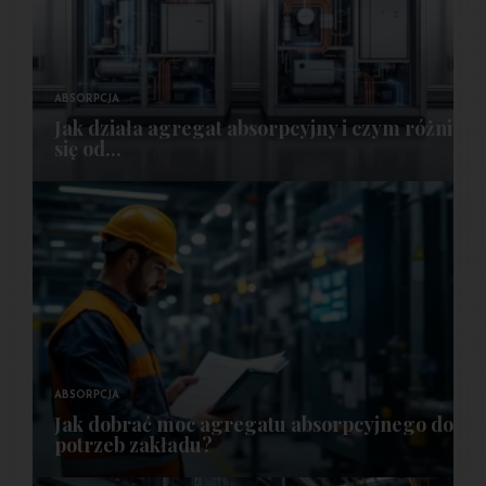
ABSORPCJA
Jak działa agregat absorpcyjny i czym różni
się od...
ABSORPCJA
Jak dobrać moc agregatu absorpcyjnego do
potrzeb zakładu?