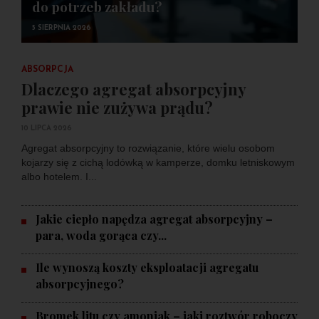
do potrzeb zakładu?
5 SIERPNIA 2026
ABSORPCJA
Dlaczego agregat absorpcyjny
prawie nie zużywa prądu?
10 LIPCA 2026
Agregat absorpcyjny to rozwiązanie, które wielu osobom
kojarzy się z cichą lodówką w kamperze, domku letniskowym
albo hotelem. I...
Jakie ciepło napędza agregat absorpcyjny –
para, woda gorąca czy...
Ile wynoszą koszty eksploatacji agregatu
absorpcyjnego?
Bromek litu czy amoniak – jaki roztwór roboczy