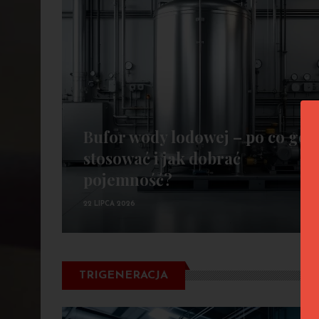
Bufor wody lodowej – po co go
stosować i jak dobrać
pojemność?
22 LIPCA 2026
TRIGENERACJA