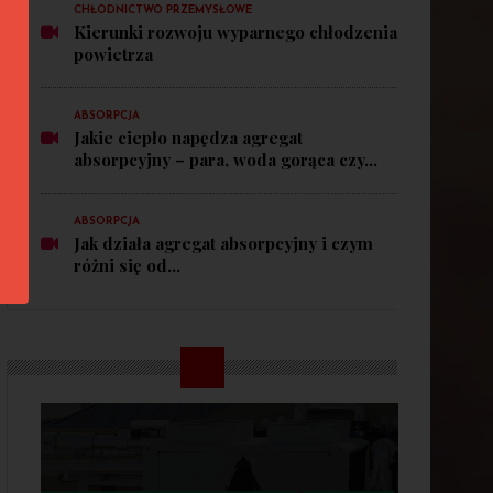
CHŁODNICTWO PRZEMYSŁOWE
Kierunki rozwoju wyparnego chłodzenia
powietrza
ABSORPCJA
Jakie ciepło napędza agregat
absorpcyjny – para, woda gorąca czy...
ABSORPCJA
Jak działa agregat absorpcyjny i czym
różni się od...