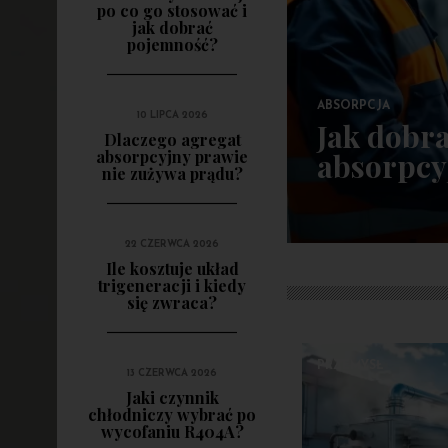
po co go stosować i
jak dobrać
pojemność?
ABSORPCJA
10 LIPCA 2026
Jak dobr
Dlaczego agregat
absorpcyjny prawie
absorpcy
nie zużywa prądu?
22 CZERWCA 2026
Ile kosztuje układ
trigeneracji i kiedy
się zwraca?
PRZEMYSŁ
13 CZERWCA 2026
Jaki czynnik
chłodniczy wybrać po
wycofaniu R404A?