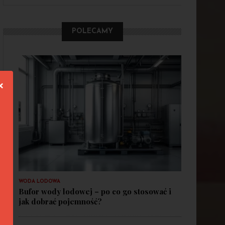
POLECAMY
❌
WODA LODOWA
Bufor wody lodowej – po co go stosować i
jak dobrać pojemność?