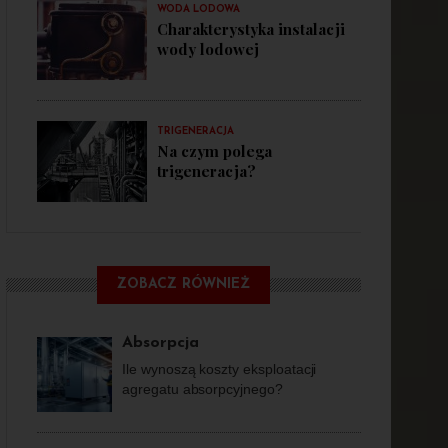
WODA LODOWA
Charakterystyka instalacji
wody lodowej
TRIGENERACJA
Na czym polega
trigeneracja?
ZOBACZ RÓWNIEŻ
Absorpcja
Ile wynoszą koszty eksploatacji
agregatu absorpcyjnego?