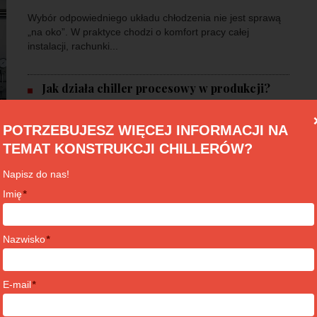
Wybór odpowiedniego układu chłodzenia nie jest sprawą
„na oko”. W praktyce chodzi o komfort pracy całej
instalacji, rachunki...
Jak działa chiller procesowy w produkcji?
Free cooling w instalacji wody lodowej – ile
POTRZEBUJESZ WIĘCEJ INFORMACJI NA
prądu realnie...
TEMAT KONSTRUKCJI CHILLERÓW?
Ile kosztuje agregat wody lodowej i od czego
Napisz do nas!
zależy cena?
Imię
*
Nazwisko
*
E-mail
*
TRIGENERACJA