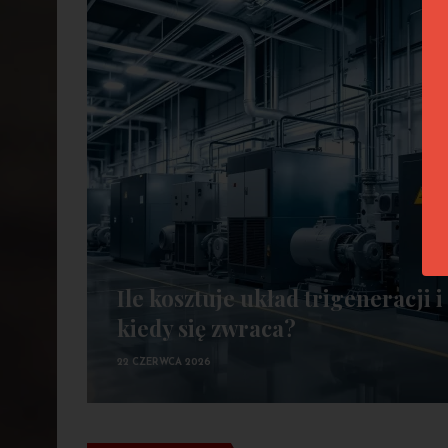
Ile kosztuje układ trigeneracji i
kiedy się zwraca?
22 CZERWCA 2026