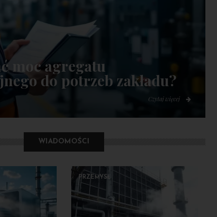
ać moc agregatu
jnego do potrzeb zakładu?
Czytaj więcej
WIADOMOŚCI
PRZEMYSŁ