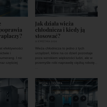
e
Jak działa wieża
 poprawia
chłodnicza i kiedy ją
raplaczy?
stosować?
21 KWIETNIA 2026
at efektywności
Wieża chłodnicza to jedno z tych
ictwie i
urządzeń, które na co dzień pozostaje
bumerang. I nic
poza wzrokiem większości ludzi, ale w
raz częściej
przemyśle robi naprawdę ciężką robotę...
...
WODA LODOWA