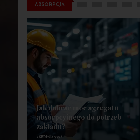
ABSORPCJA
Jak dobrać moc agregatu
absorpcyjnego do potrzeb
zakładu?
5 SIERPNIA 2026