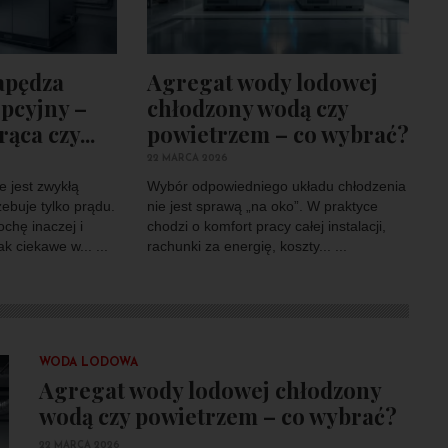
napędza
Agregat wody lodowej
pcyjny –
chłodzony wodą czy
ąca czy...
powietrzem – co wybrać?
22 MARCA 2026
e jest zwykłą
Wybór odpowiedniego układu chłodzenia
zebuje tylko prądu.
nie jest sprawą „na oko”. W praktyce
ochę inaczej i
chodzi o komfort pracy całej instalacji,
k ciekawe w... ...
rachunki za energię, koszty... ...
WODA LODOWA
Agregat wody lodowej chłodzony
wodą czy powietrzem – co wybrać?
22 MARCA 2026