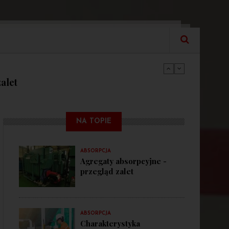
ctwie przemysłowym
alet
agregatu absorpcyjnego
ctwie przemysłowym
NA TOPIE
alet
ABSORPCJA
Agregaty absorpcyjne -
przegląd zalet
ABSORPCJA
Charakterystyka