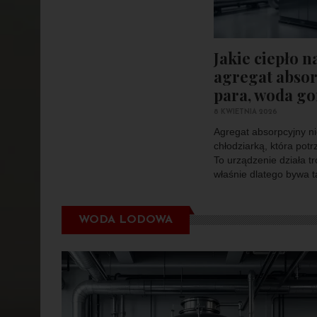
Jakie ciepło 
agregat absor
para, woda gor
8 KWIETNIA 2026
Agregat absorpcyjny ni
chłodziarką, która potr
To urządzenie działa tr
właśnie dlatego bywa ta
WODA LODOWA