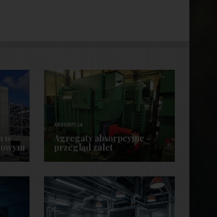
ABSORPCJA
a w
Agregaty absorpcyjne -
słowym
przegląd zalet