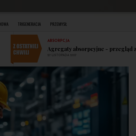
Popularne rozwiązania w chłodni
4 GRUDNIA 2017
ABSORPCJA
DOWA
TRIGENERACJA
PRZEMYSŁ
Agregaty absorpcyjne - przegląd z
27 LISTOPADA 2017
ABSORPCJA
Charakterystyka funkcjonowania 
29 LISTOPADA 2017
CHŁODNICTWO PRZEMYSŁOWE
Popularne rozwiązania w chłodni
4 GRUDNIA 2017
ABSORPCJA
Agregaty absorpcyjne - przegląd z
27 LISTOPADA 2017