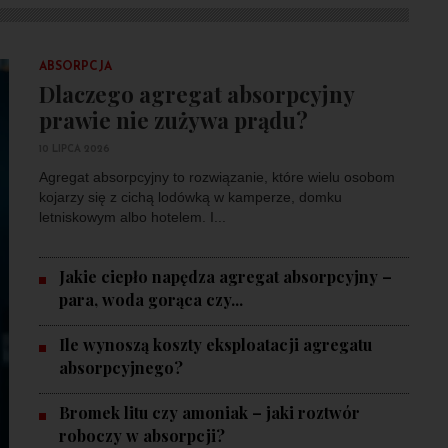
ABSORPCJA
Dlaczego agregat absorpcyjny
prawie nie zużywa prądu?
10 LIPCA 2026
Agregat absorpcyjny to rozwiązanie, które wielu osobom
kojarzy się z cichą lodówką w kamperze, domku
letniskowym albo hotelem. I...
Jakie ciepło napędza agregat absorpcyjny –
para, woda gorąca czy...
Ile wynoszą koszty eksploatacji agregatu
absorpcyjnego?
Bromek litu czy amoniak – jaki roztwór
roboczy w absorpcji?